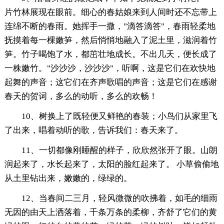
片竹林展现在眼前。细心的春姑娘来到人间时还不忘带上
连绵不断的春雨。她挥手一撒，"滴答滴答"，春雨轻柔地
抚摸着每一棵嫩笋，然后悄悄地融入了泥土里，滋润着竹
笋。竹子喝饱了水，都茁壮地成长。不出几天，便长成了
一株嫩竹。"沙沙沙，沙沙沙"，听啊，这是它们在欢快地
起舞的声音；这它们在齐声歌唱的声音；这是它们在感谢
春天的贺词，多么的动听，多么的欢畅！
10、树换上了既轻便又鲜艳的春装；小鸟们从家里飞
了出来，唱着动听的歌，告诉我们：春天来了。
11、一切都像刚睡醒的样子，欣欣然张开了眼。山朗
润起来了，水长起来了，太阳的脸红起来了。 小草偷偷地
从土里钻出来，嫩嫩的，绿绿的。
12、当春间二三月，轻风微微的吹拂着，如毛的细雨
无因的由天上洒落着，千条万条的柔柳，齐舒了它们的黄