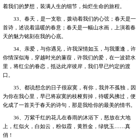
着我们的梦想，装满人生的细节，灿烂生命的旅程。
33、春天，是一支歌，拨动着我们的心弦；春天是一
首诗，述说着温暖的春意；春天是一幅山水画，上演着春
天的魅力铭刻在我的心底。
34、亲爱，与你遇见，许我深情如玉，与我重逢，许
你情深似海，穿越时光的蒹葭，许我们的爱，在一波碧水
里，将红尘的眷恋，抵达此岸彼岸，我们早已约定的渡
口。
35、都说想念的日子很寂寞，有你，我并不孤独，因
为你在我心里，早已将寂寞的枝桠剪掉，待暖风拂过，便
化成了一首关于春天的诗句，那是我给你的最美的情书。
36、万紫千红的花儿在春雨的沐浴下，怒放在大地
上，红似火，白如云，粉似霞，黄胜金，绿犹玉……真
俏！