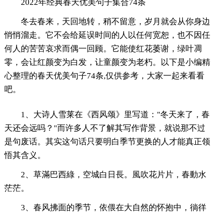
2022年经典春天优美句子集合74条
冬去春来，天回地转，稍不留意，岁月就会从你身边
悄悄溜走。它不会给延误时间的人以任何宽恕，也不因任
何人的苦苦哀求而偶一回顾。它能使红花萎谢，绿叶凋
零，会让红颜变为白发，让童颜变为老朽。以下是小编精
心整理的春天优美句子74条,仅供参考，大家一起来看看
吧。
1、大诗人雪莱在《西风颂》里写道："冬天来了，春
天还会远吗？"而许多人不了解其写作背景，就说那不过
是句废话。其实这句话只要明白季节更换的人才能真正领
悟其含义。
2、草滿巴西綠，空城白日長。風吹花片片，春動水
茫茫。
3、春风拂面的季节，依偎在大自然的怀抱中，徜徉