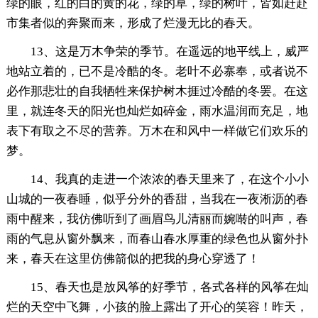
绿的眼，红的白的黄的花，绿的草，绿的树叶，皆如赶赴
市集者似的奔聚而来，形成了烂漫无比的春天。
13、这是万木争荣的季节。在遥远的地平线上，威严
地站立着的，已不是冷酷的冬。老叶不必寨奉，或者说不
必作那悲壮的自我牺牲来保护树木捱过冷酷的冬罢。在这
里，就连冬天的阳光也灿烂如碎金，雨水温润而充足，地
表下有取之不尽的营养。万木在和风中一样做它们欢乐的
梦。
14、我真的走进一个浓浓的春天里来了，在这个小小
山城的一夜春睡，似乎分外的香甜，当我在一夜淅沥的春
雨中醒来，我仿佛听到了画眉鸟儿清丽而婉啭的叫声，春
雨的气息从窗外飘来，而春山春水厚重的绿色也从窗外扑
来，春天在这里仿佛箭似的把我的身心穿透了！
15、春天也是放风筝的好季节，各式各样的风筝在灿
烂的天空中飞舞，小孩的脸上露出了开心的笑容！昨天，