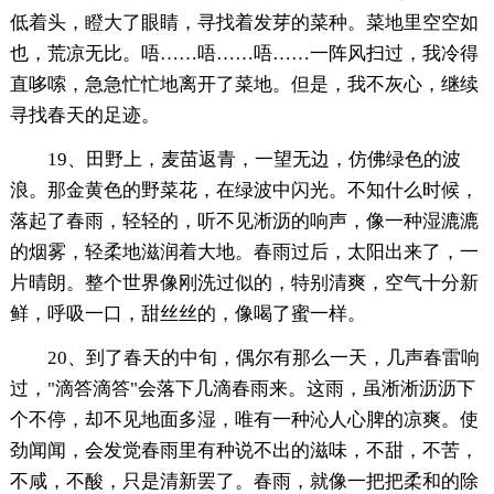
低着头，瞪大了眼睛，寻找着发芽的菜种。菜地里空空如
也，荒凉无比。唔……唔……唔……一阵风扫过，我冷得
直哆嗦，急急忙忙地离开了菜地。但是，我不灰心，继续
寻找春天的足迹。
19、田野上，麦苗返青，一望无边，仿佛绿色的波
浪。那金黄色的野菜花，在绿波中闪光。不知什么时候，
落起了春雨，轻轻的，听不见淅沥的响声，像一种湿漉漉
的烟雾，轻柔地滋润着大地。春雨过后，太阳出来了，一
片晴朗。整个世界像刚洗过似的，特别清爽，空气十分新
鲜，呼吸一口，甜丝丝的，像喝了蜜一样。
20、到了春天的中旬，偶尔有那么一天，几声春雷响
过，"滴答滴答"会落下几滴春雨来。这雨，虽淅淅沥沥下
个不停，却不见地面多湿，唯有一种沁人心脾的凉爽。使
劲闻闻，会发觉春雨里有种说不出的滋味，不甜，不苦，
不咸，不酸，只是清新罢了。春雨，就像一把把柔和的除