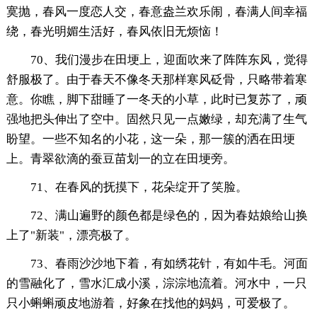
寞抛，春风一度恋人交，春意盎兰欢乐闹，春满人间幸福
绕，春光明媚生活好，春风依旧无烦恼！
70、我们漫步在田埂上，迎面吹来了阵阵东风，觉得
舒服极了。由于春天不像冬天那样寒风砭骨，只略带着寒
意。你瞧，脚下甜睡了一冬天的小草，此时已复苏了，顽
强地把头伸出了空中。固然只见一点嫩绿，却充满了生气
盼望。一些不知名的小花，这一朵，那一簇的洒在田埂
上。青翠欲滴的蚕豆苗划一的立在田埂旁。
71、在春风的抚摸下，花朵绽开了笑脸。
72、满山遍野的颜色都是绿色的，因为春姑娘给山换
上了"新装"，漂亮极了。
73、春雨沙沙地下着，有如绣花针，有如牛毛。河面
的雪融化了，雪水汇成小溪，淙淙地流着。河水中，一只
只小蝌蝌顽皮地游着，好象在找他的妈妈，可爱极了。