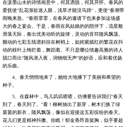
在泼墨山水的诗情画意中，何其洒脱，何其开怀。春风的
爱抚使"乱花渐欲迷人眼，浅草才能没马蹄"，更使"春潮带
雨晚来急。"春雨霏霏，在春风的邀请下也来参加这场盛
大的春之宴会。于是，春雨在风姑娘的的陪伴下，流星般
滑落天际，奏出优美动听的旋律，灵动的音符随风飘荡。
颤动的七彩五线谱斜挂在树梢上，如姹紫嫣红的繁花在抖
动的枝叶上绚烂着，舞蹈着。不只是哪位情趣高雅的诗人
脱口而出"随风潜入夜，润物细无声"的妙语，应和着优扬
的乐曲。
4、春天悄悄地来了，她给大地播下了美丽和希望的
种子。
5、在森林中，鸟儿叽叽喳喳，仿佛要告诉我们"春天
到了，春天到了。"看！柳树抽出了新芽，树木们换了绿
茵茵的新衣，随风飘荡，像似在迎接这五彩缤纷的春天。
花儿们更是精神抖擞。你瞧！郁金香昂首挺胸，似乎要超