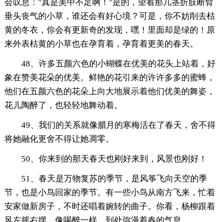
会叹息："真是美中不足啊！"是的，望着那几茎折肢断臂
垂头丧气的小草，谁还会有好心境？可是，你不妨削去枯
黄的冬衣，你会有更新奇的发现，嘿！里面却是绿的！原
来外表枯黄的小草也在孕育着，孕育着更美的春天。
48、许多五颜六色的小蝴蝶在优美的花头上站着，好
象在赞美花朵的优美。鲜艳的花引来的许许多多的蜜蜂，
他们在五颜六色的花朵上向大地展示着他们优美的舞姿，
花儿陶醉了，也轻轻地舞动着。
49、我们的关系就像腊月的寒梅活在了春天，舍不得
将她融化更舍不得让她凋零。
50、你来到的那天春天也刚好来到，风景也刚好！
51、春天是万物复苏的季节，是风筝飞向天空的季
节，也是小鸟回家的季节。有一些小鸟从南方飞来，忙着
安家做新房子，不时还唱着婉转的曲子。你看，杨柳跟着
风左摇右摆，像喝醉一样，到处弥漫着春的气息。