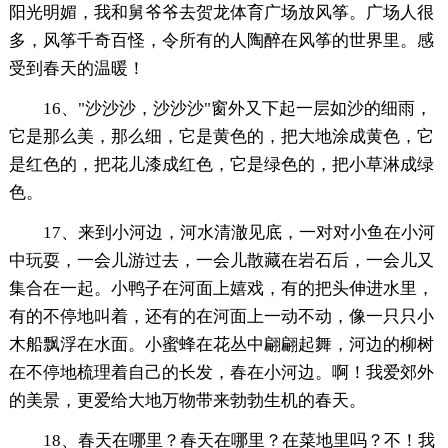
阳光明媚，我和舅爷爷去贺龙体育广场放风筝。广场人很
多，风筝千奇百怪，令所有的人陶醉在风筝的世界里。感
受到春天的温暖！
16、"沙沙沙，沙沙沙"窗外又下起一层如沙的细雨，
它是那么美，那么细，它是黄色的，把大地涂成黄色，它
是红色的，把花儿漆成红色，它是绿色的，把小草淋成绿
色。
17、来到小河边，河水清澈见底，一对对小鱼在小河
中玩耍，一会儿游过去，一会儿散藏在岩石后，一会儿又
集合在一起。小鸭子在河面上嬉戏，有的把头伸进水里，
有的不停地叫着，还有的在河面上一动不动，像一只只小
木船飘浮在水面。小蜜蜂在花丛中翩翩起舞，河边的柳树
在不停地梳理着自己的长发，春在小河边。啊！我爱郊外
的美景，更爱给大地万物带来勃勃生机的春天。
18、春天在哪里？春天在哪里？在菜地里吗？不！我