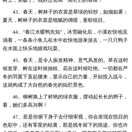
树上，美极了。我好想去闻一闻它们的香味！
43、春天，树林子的衣裳是翠绿的轻纱，如烟如雾；
夏天，树林子的衣裳是细腻的绸缎，葱郁炫目。
44、"春江水暖鸭先知"，冰雪融化后，小溪欢快地流
淌着，一条条小鱼儿在水中欢快地游来游去，一只只鸭子
在水面上快乐地嬉戏玩耍。
45、春天，是令人振发精神、意气风发的。草在这时
候发芽、树在这时候抽枝、花在这时候吐艳。一切都在严
冬的羽翼下直起腰来，显示自己的力量，开始投入战斗，
这就构成了大自然的春光的灿烂景色。
46、柳树换上了鲜艳的绿衣服，摆动起长长的辫子，
看，她们多高兴啊！
47、若是你俯下身子去仔细审视，你会发现在悦目的
色彩中，还有零星的枯黄，那是残冬留下的痕迹。你也许