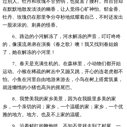
过别人。牡丹和玫瑰不甘势弱，也挺直了腰杆。而百合却
在默默地散发淡淡的幽香，让人觉得心旷神怡。郁金香、
牡丹、玫瑰仍在那里争分夺秒地炫耀着自己，不时还发出
一股浓浓的、刺鼻的怪香。
6、路边的小河解冻了，河水解冻的声音，叮叮咚咚
的，像溪流弟弟在演奏《春之歌》噢！我又找到春姑娘
了，她在解冻的小河里！
7、春天是充满生机的。在森林里，小动物们都开始
运动。小猴在稀疏的树丛中又蹦又跳，开心的连老虎都不
怕。小鱼在河里自由地游来游去，小鸟在树上搭窝筑巢，
就连懒惰的小猪也高兴的摇尾巴。
8、我赞美我的家乡美景，因为在我眼里多美的家
乡，一个亲切的词；家乡，一个温暖的家；家乡，一个优
雅的地方。地方。也及不上家的温暖。
9、沿着鲜红的鞭炮纸，不知不觉就走到了村尾。一