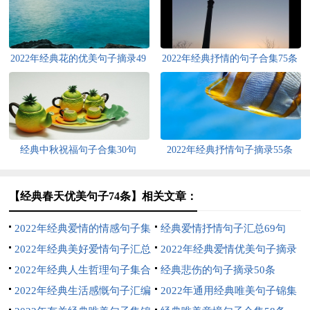
2022年经典花的优美句子摘录49
2022年经典抒情的句子合集75条
句
经典中秋祝福句子合集30句
2022年经典抒情句子摘录55条
【经典春天优美句子74条】相关文章：
2022年经典爱情的情感句子集
经典爱情抒情句子汇总69句
合86条
2022年经典美好爱情句子汇总
2022年经典爱情优美句子摘录
76句
2022年经典人生哲理句子集合
56句
经典悲伤的句子摘录50条
56句
2022年经典生活感慨句子汇编
2022年通用经典唯美句子锦集