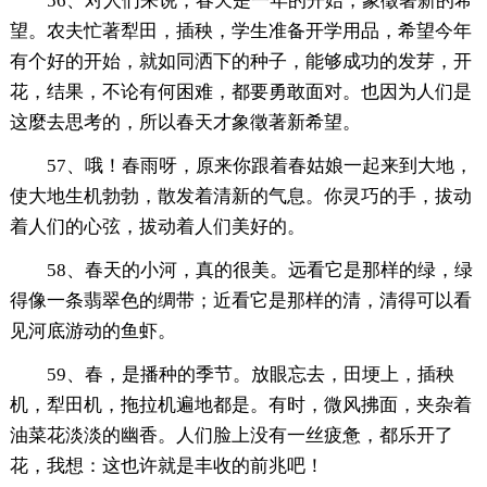
56、对人们来说，春天是一年的开始，象徵著新的希
望。农夫忙著犁田，插秧，学生准备开学用品，希望今年
有个好的开始，就如同洒下的种子，能够成功的发芽，开
花，结果，不论有何困难，都要勇敢面对。也因为人们是
这麼去思考的，所以春天才象徵著新希望。
57、哦！春雨呀，原来你跟着春姑娘一起来到大地，
使大地生机勃勃，散发着清新的气息。你灵巧的手，拔动
着人们的心弦，拔动着人们美好的。
58、春天的小河，真的很美。远看它是那样的绿，绿
得像一条翡翠色的绸带；近看它是那样的清，清得可以看
见河底游动的鱼虾。
59、春，是播种的季节。放眼忘去，田埂上，插秧
机，犁田机，拖拉机遍地都是。有时，微风拂面，夹杂着
油菜花淡淡的幽香。人们脸上没有一丝疲惫，都乐开了
花，我想：这也许就是丰收的前兆吧！