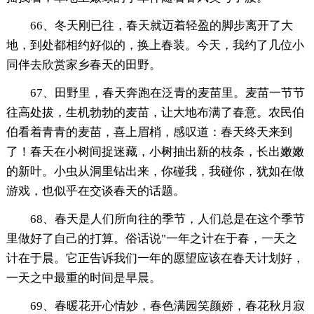
66、冬天刚已往，春天就迈着轻盈的脚步离开了大
地，到处都相约好似的，换上春装。今天，我约了几位小
同伴去欣赏家乡春天的田野。
67、田野里，春天奔跑在泛青的麦苗里。麦苗一节节
往高处拔，生机勃勃的麦苗，让大地布满了春意。农民伯
伯看着青青的麦苗，喜上眉梢，感叹道：春天终天来到
了！春天在小树间捉迷藏，小树抽出新的枝条，长出嫩嫩
的新叶。小虫从洞里钻出来，你碰我，我碰你，犹如在做
游戏，也似乎在交谈春天的话题。
68、春天是人们所向往的季节，人们总是在这个季节
里做好了自己的打算。俗话说"一年之计在于春，一天之
计在于晨。它正告诉我们一年的愿望应该在春天计划好，
一天之中最重的时间是早晨。
69、春暖花开心情妙，春色满园笑颜娇，春花秋月寂