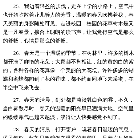
25、我迈着轻盈的步伐，走在上学的小路上，空气中
也开始弥散着花儿醉人的芳香，温暖的春风吹拂着我，春
天美丽的身影随处可见。走进校园，校园的花草树木是又
是一凡春景，掺合上朗朗的读书声，让我觉得空气是那么
的舒畅，心情是那么的舒畅。
26、春天是一个温暖的季节，在树林里，许多的树木
都开满了鲜艳的花朵；大家都不肯相让，红的黄的白的紫
的，各种各样的花真像一个美丽的大花坛。许许多多的蝴
蝶和蜜蜂都闻到了花的香味，都不约而同地飞来采蜜，在
半空中飞来飞去。
27、春天的清晨，到处都是淡淡乳白色的雾，不久，
当白雾散尽时，春天的温暖的阳光早已洒满大地。空气里
的缕缕寒气已越来越淡，淡得让人快要感觉不到了。
28、春天的清晨，打开窗户，嗅着春日温暖的气息，