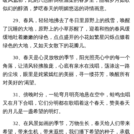
暖风氲郁，此刻只想醉倒在温柔的春梦里，品着岁月如歌
似幻的醇酒，梦呓春天的明媚悠远的诗情画意。
29、春风，轻轻地拂去了冬日里原野上的残雪，唤醒
了沉睡的大地，原野上的小草苏醒了，迎着和煦的春风缓
缓地吐着嫩嫩的绿色，点点盛开的小花如繁星闪烁点缀着
绿色的大地，又如天女散下的花瓣儿。
30、春天是心灵放牧的季节，阳光照亮心中的每一个
角落，让清风轻拂脸庞，心底有泉水在浅唱，荡涤这一路
的尘埃，眼里是姹紫嫣红的美丽，寻一缕芬芳，唤醒所有
对美好的'渴望。
31、傍晚时分，一轮弯月明亮地悬在空中，蛙鸣虫唱
又在月下合唱，它们分明都在歌唱着这个春天，赞美春天
的月儿是一盏希望的明灯。
32、在风景如画的季节，万物生长，春天给人们带来
希望，带来生机，带来遐想，我们播下希望的种子，承载