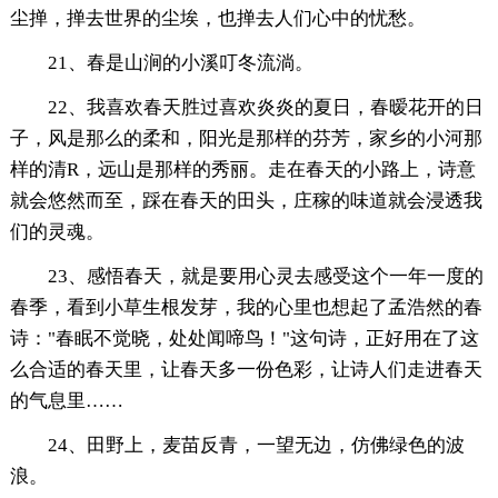
尘掸，掸去世界的尘埃，也掸去人们心中的忧愁。
21、春是山涧的小溪叮冬流淌。
22、我喜欢春天胜过喜欢炎炎的夏日，春暧花开的日
子，风是那么的柔和，阳光是那样的芬芳，家乡的小河那
样的清R，远山是那样的秀丽。走在春天的小路上，诗意
就会悠然而至，踩在春天的田头，庄稼的味道就会浸透我
们的灵魂。
23、感悟春天，就是要用心灵去感受这个一年一度的
春季，看到小草生根发芽，我的心里也想起了孟浩然的春
诗："春眠不觉晓，处处闻啼鸟！"这句诗，正好用在了这
么合适的春天里，让春天多一份色彩，让诗人们走进春天
的气息里……
24、田野上，麦苗反青，一望无边，仿佛绿色的波
浪。