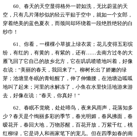
60、春天的天空显得格外一碧如洗，无比蔚蓝的天
空，只有几片薄纱似的轻云平贴于空中，就如一个女郎，
穿着绝美的蓝色夏衣，而颈间却环绕着一段绝胜绝轻的白
纱巾！
61、你看，一棵棵小草披上绿衣裳；花儿变得五彩缤
纷，有红的，有黄的，有紫的，还有……去南方过冬的大
雁飞回了它自己的故乡北方，它在叽叽喳喳地叫着，好像
在说："美丽的春天，我回来了"。柳树长出了娇嫩的绿
芽；池塘里冬眠的青蛙醒了，伸了伸懒腰，在池塘边呱呱
地叫了起来；河里的水解冻了，小鱼在水里快活地游来游
去，好像在说："春天，你真好！"
62、春眠不觉晓，处处啼鸟，夜来风雨声，花落知多
少？春天是个绚丽多彩的季节，春光明媚，春风拂面，春
暧花开，春回大地，万物苏醒，百花开放，万紫千红，桃
红柳绿，它是诗人和画家笔下的宠儿。但在四季如春的南