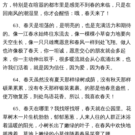
方，特别是在喧嚣的都市里是感觉不到春的来临，只是在
回南风的潮湿里，你才会醒悟：哦，春天来了！
63、春天是坦荡的，是明亮的，也是充满活力和期待
的。像一江春水始终往东流去，像一棵棵小草奋力地要向
天空生长，像一只只雄鹰愿意和春风一样到处飞翔。做人
也许像极了春天，你一坦诚，愿意交心的朋友就会多起
来，你一主动伸出双手，很多暖流就会从心底涌出来，也
许我们活着，就是因为信任，因为爱，因为春天。
64、春天虽然没有夏天那样绿树成荫，没有秋天那样
硕果累累，没有冬天那样银装素裹。的那是他春意盎然，
使万物复苏，到处鸟语花香。所以，我喜欢春天！
65、春天在哪里？我找呀找呀，春天就在公园里。花
草树木一片生机勃勃，郁郁葱葱，人来人往的人群正沐浴
着温暖的阳光，小树长出了嫩绿的叶子，在春风中欢快地
摇拽着，草地上嫩绿的小草伴随着春风笑弯了腰。