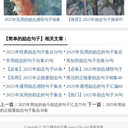
2025年实用的励志感悟句子锦集
【推荐】2025年励志句子摘录85
56句
句
【简单的励志句子】相关文章：
2025年经典励志句子集合58句
2025年实用的励志的句子集合
常用励志的句子合集45句
45条
简短的励志句子合集56句
【必备】2025年励志句子66条
【必备】2025年励志感悟句子
【实用】2025年正能量励志句
合集88句
简洁的正能量励志句子锦集48
子96句
2025年通用励志感悟句子集合
条
2025年通用励志的句子汇编80
39条
2025年实用的励志的句子集合
条
【热门】2025年励志句子36句
96条
上一篇：
下一篇：
2025年简短的奋斗励志的句子汇总75句
2025年简短
的正能量励志句子集合38条
Copyright © 2023
顾亦句子网
www.y2jq.com 版权所有