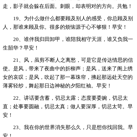
走，影子就会躲在后面。刺眼，却表明对的方向。共勉！
19、为什么做什么都要顾及别人的感受，你总顾及别
人，那谁来顾及你。很多的烦恼源于心不够狠！早安！
20、谁伴我归田卸甲，谁陪我相守天涯，谁又负我一
生韶华？早安！
21、风，虽剪不断人之离愁，可是它是传达情思的信
使。是风，带来了夜曲中的折柳声；是风，送来了阁上绣
女的哀叹；是风，吹起了那一幕珠帘，拂起那远处天空的
薄雾轻纱，舞起那日边神秘的夕阳红袖。早安！
22、讲话要含蓄，切忌太露；态度要委婉，切忌太
直；处事要圆融，切忌太真；做人要深厚，切忌太苛。早
安！
23、我在你的世界消失那么久，只是想你找回我。早
安！