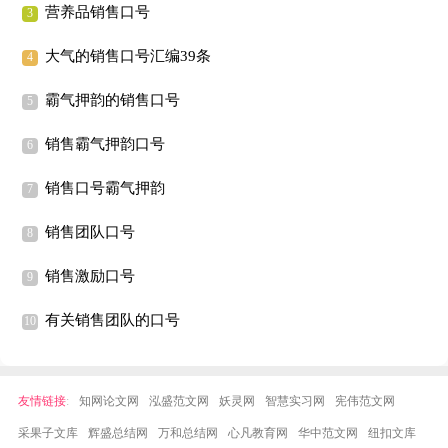
营养品销售口号
大气的销售口号汇编39条
霸气押韵的销售口号
销售霸气押韵口号
销售口号霸气押韵
销售团队口号
销售激励口号
有关销售团队的口号
友情链接
:
知网论文网
泓盛范文网
妖灵网
智慧实习网
宪伟范文网
采果子文库
辉盛总结网
万和总结网
心凡教育网
华中范文网
纽扣文库