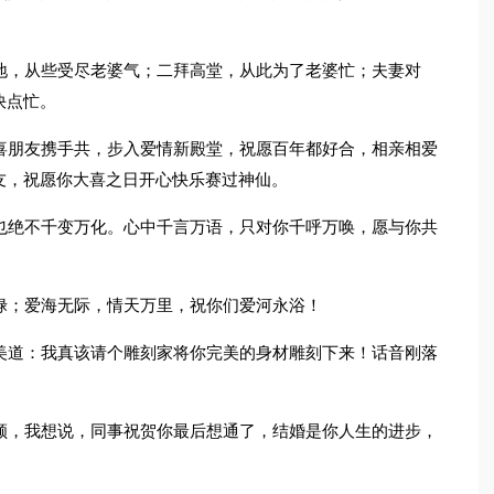
地，从些受尽老婆气；二拜高堂，从此为了老婆忙；夫妻对
快点忙。
喜朋友携手共，步入爱情新殿堂，祝愿百年都好合，相亲相爱
友，祝愿你大喜之日开心快乐赛过神仙。
也绝不千变万化。心中千言万语，只对你千呼万唤，愿与你共
禄；爱海无际，情天万里，祝你们爱河永浴！
美道：我真该请个雕刻家将你完美的身材雕刻下来！话音刚落
顾，我想说，同事祝贺你最后想通了，结婚是你人生的进步，