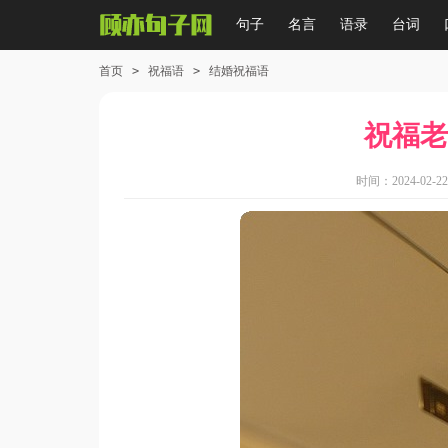
句子
名言
语录
台词
首页
>
祝福语
>
结婚祝福语
祝福老
时间：2024-02-22 