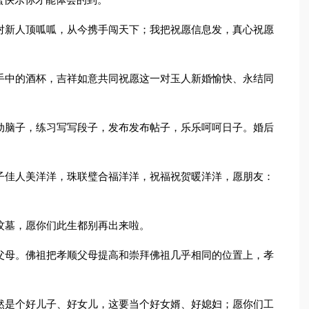
蜜快乐你才能体会的到。
对新人顶呱呱，从今携手闯天下；我把祝愿信息发，真心祝愿
手中的酒杯，吉祥如意共同祝愿这一对玉人新婚愉快、永结同
动脑子，练习写写段子，发布发布帖子，乐乐呵呵日子。婚后
子佳人美洋洋，珠联璧合福洋洋，祝福祝贺暖洋洋，愿朋友：
坟墓，愿你们此生都别再出来啦。
父母。佛祖把孝顺父母提高和崇拜佛祖几乎相同的位置上，孝
。
然是个好儿子、好女儿，这要当个好女婿、好媳妇；愿你们工