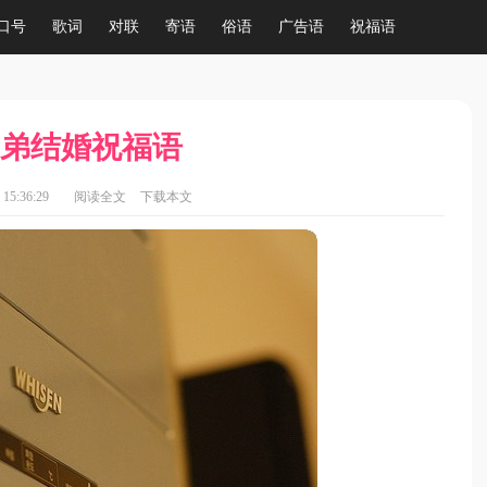
口号
歌词
对联
寄语
俗语
广告语
祝福语
弟结婚祝福语
15:36:29
阅读全文
下载本文