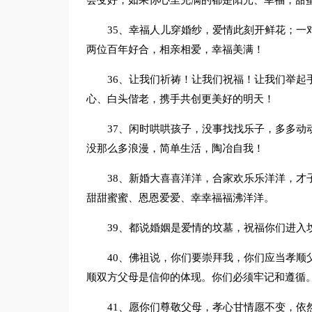
会变好，如果你心里充满的都是阳光、幸福，甜
35、幸福人儿穿婚纱，爱情此刻开鲜花；一
两位百年好合，相亲相爱，幸福美满！
36、让我们祈祷！让我们祝福！让我们举起
心、白头偕老，携手共创更美好的明天！
37、闲时哄哄孩子，没事找找乐子，多多动
没那么多浪漫，简单生活，陶冶自我！
38、新婚大喜喜洋洋，合家欢乐乐洋洋，才
甜甜蜜蜜、恩恩爱爱、幸幸福福沸洋洋。
39、都说婚姻是爱情的坟墓，祝福你们进入
40、佛祖说，你们要崇拜我，你们应当孝顺
顺双方父母是信仰的体现。你们必须牢记和遵循
41、愿你们尊敬父母，孝心甘情愿不变，依