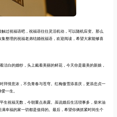
接触过祝福语吧，祝福语往往灵活机动，可以随机应变。那么
收集整理的祝福老弟结婚祝福语，欢迎阅读，希望大家能够喜
披着洁白的婚纱，头上戴着美丽的鲜花，今天你是最美的新娘，
妻对拜情意浓，不负青春与苍穹。红梅傲雪添喜庆，更添忠贞一
钟爱一生。
！平生祝福无数，今朝重点表露。虽说婚后生活琐事多，柴米油
美满幸福的家一切都是值得的。最后，希望你俩抓紧时间生个