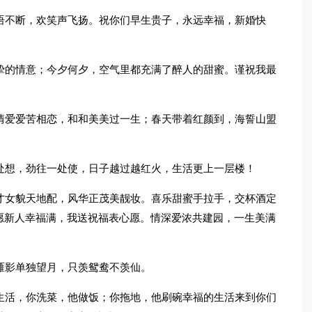
语不断，欢笑声飞扬。祝你们早生贵子，永远幸福，新婚快
挚的情意；今夕何夕，空气里都充满了醉人的甜蜜。谨祝我最
情爱爱苦相恋，和和美美过一生；春天带着红颜到，海誓山盟
处想，劲往一处使，日子越过越红火，生活更上一层楼！
才女貌天地配，风华正茂美靓妆。喜乐甜蜜手拉手，交杯酒定
愿新人幸福满，我送祝福表心愿。情深爱浓共建园，一生美满
雁影单独望月，只羡鸳鸯不羡仙。
生活，你洗菜，他做饭；你拖地，他刷碗幸福的生活来到你们