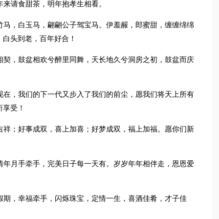
年来请食甜茶，明年抱孝生相看。
竹马，白玉马，翩翩公子驾宝马。伊羞赧，郎蜜甜，缠缠绵绵
：白头到老，百年好合！
相契，鼓盆相欢兮醉里同舞，天长地久兮洞房之初，鼓盆而庆
现在，我们的下一代又步入了我们的前尘，愿我们将天上所有
所享受！
吉祥；好事成双，喜上加喜；好梦成双，福上加福。愿你们新
情年月手牵手，完美日子每一天有。岁岁年年相伴走，恩恩爱
假期，幸福牵手，闪烁珠宝，定情一生，喜酒佳肴，才子佳
。