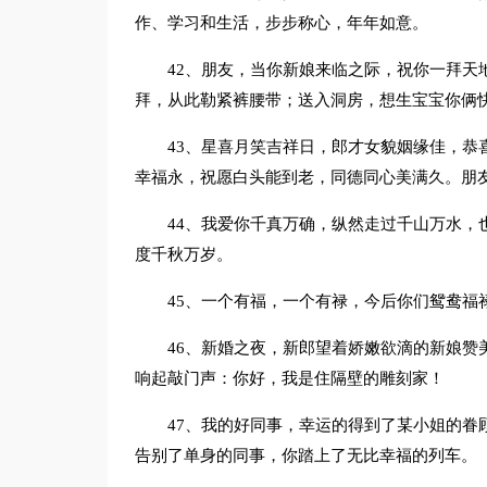
作、学习和生活，步步称心，年年如意。
42、朋友，当你新娘来临之际，祝你一拜天
拜，从此勒紧裤腰带；送入洞房，想生宝宝你俩
43、星喜月笑吉祥日，郎才女貌姻缘佳，恭
幸福永，祝愿白头能到老，同德同心美满久。朋
44、我爱你千真万确，纵然走过千山万水，
度千秋万岁。
45、一个有福，一个有禄，今后你们鸳鸯福
46、新婚之夜，新郎望着娇嫩欲滴的新娘赞
响起敲门声：你好，我是住隔壁的雕刻家！
47、我的好同事，幸运的得到了某小姐的眷
告别了单身的同事，你踏上了无比幸福的列车。