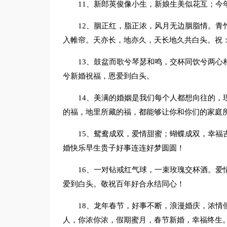
11、新郎英俊像小生，新娘生美似花互；今
12、胭正红，脂正浓，风月无边胭脂情。青
入帷帘。天亦长，地亦久，天长地久共白头。祝
13、鼓盆而歌兮琴瑟和鸣，交杯同饮兮两心
兮新婚祝福，恩爱到白头。
14、美满的婚姻是我们每个人都想向往的，
的福，地里所藏的福，都能够让你和你们的家庭
15、鸳鸯成双，爱情甜蜜；蝴蝶成双，幸福
婚快乐早生贵子好事连连好梦圆圆！
16、一对钻戒红气球，一束玫瑰交杯酒。爱
爱到白头。敬祝百年好合永结同心！
18、龙年春节，好事不断，浪漫婚庆，浓情
人，你浓你浓，假期蜜月，春节新婚，幸福终生