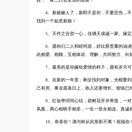
娃，一家三口会更加的甜蜜！
4、新娘嫁人了，新郎不是你，不要悲伤，
找到一个如意新娘！
5、天作之合贺一心，佳偶天成诚一家。缘
6、愿你们二人和睦同居，好比那贵重的油
此相爱、相顾，互相体谅、理解，共同努力、向
7、最美的是你嫁给爱情的样子，愿有岁月
8、在新的一年里：剩女找到对象，光棍娶
己有房。事业蒸蒸日上，收入还要增长。烦恼已
9、红妆带绾同心结，碧树花开并蒂莲，一
凤凰，两心相映手相牵，一生一世永相连。真诚
10、恭喜你！酒与杯从此形影不离！祝福你