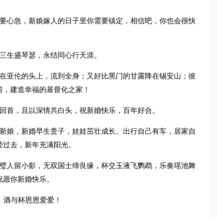
不要心急，新娘嫁人的日子里你需要镇定，相信吧，你也会很快
定三生盛琴瑟，永结同心行天涯。
浇在亚伦的头上，流到全身；又好比黑门的甘露降在锡安山；彼
前，建造幸福的基督化之家！
可回首，且以深情共白头，祝新婚快乐，百年好合。
到新娘，新婚早生贵子，娃娃茁壮成长。出行自己有车，居家自
经过去，新年充满阳光。
对璧人留小影，无双国士缔良缘，杯交玉液飞鹦鹉，乐奏瑶池舞
祝愿你新婚快乐。
！酒与杯恩恩爱爱！