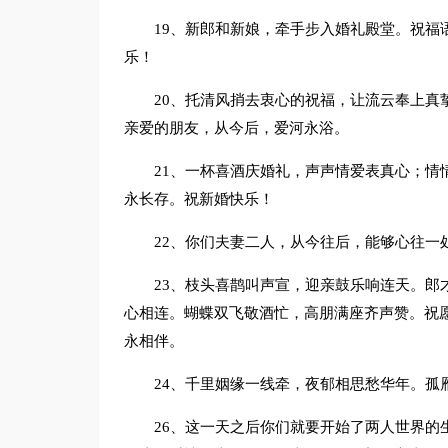
19、新郎和新娘，牵手步入婚礼殿堂。祝福
乐！
20、托清风捎去衷心的祝福，让流云奉上真
亲爱的朋友，从今后，爱河永浴。
21、一杯喜酒庆婚礼，声声情爱表真心；情
永长存。祝新婚快乐！
22、你们夫妻二人，从今往后，能够心往一
23、枝头喜鹊叫声宣，迎亲鼓乐响连天。郎
心相连。蝴蝶双飞敬酒忙，高朋满座齐声赞。祝
永相伴。
24、千里姻缘一线牵，夜郁相思愁华年。孤
26、这一天之后你们就要开始了两人世界的