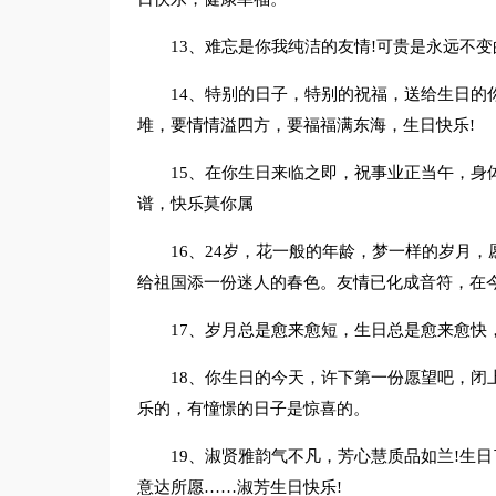
13、难忘是你我纯洁的友情!可贵是永远不变
14、特别的日子，特别的祝福，送给生日的
堆，要情情溢四方，要福福满东海，生日快乐!
15、在你生日来临之即，祝事业正当午，身
谱，快乐莫你属
16、24岁，花一般的年龄，梦一样的岁月
给祖国添一份迷人的春色。友情已化成音符，在今
17、岁月总是愈来愈短，生日总是愈来愈快
18、你生日的今天，许下第一份愿望吧，闭
乐的，有憧憬的日子是惊喜的。
19、淑贤雅韵气不凡，芳心慧质品如兰!生
意达所愿……淑芳生日快乐!