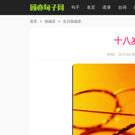
句子
名言
语录
台词
首页
>
祝福语
>
生日祝福语
十八
时间：2025-04-30 