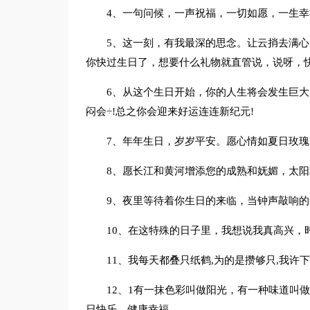
4、一句问候，一声祝福，一切如愿，一生幸
5、这一刻，有我最深的思念。让云捎去满心
你快过生日了，想要什么礼物就直管说，说呀，
6、从这个生日开始，你的人生将会发生巨大
闷会÷!总之你会迎来好运连连新纪元!
7、年年生日，岁岁平安。愿心情如夏日玫瑰
8、愿长江和黄河增添您的成熟和妩媚，太阳
9、夜里等待着你生日的来临，当钟声敲响
10、在这特殊的日子里，我想说我真高兴，
11、我每天都叠只纸鹤,为的是攒够只,我许
12、1有一抹色彩叫做阳光，有一种味道叫
日快乐，健康幸福。