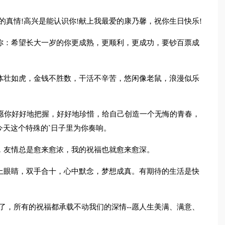
的真情!高兴是能认识你!献上我最爱的康乃馨，祝你生日快乐!
你：希望长大一岁的你更成熟，更顺利，更成功，要钞百票成
体壮如虎，金钱不胜数，干活不辛苦，悠闲像老鼠，浪漫似乐
，愿你好好地把握，好好地珍惜，给自己创造一个无悔的青春，
天这个特殊的`日子里为你奏响。
，友情总是愈来愈浓，我的祝福也就愈来愈深。
上眼睛，双手合十，心中默念，梦想成真。有期待的生活是快
日了，所有的祝福都承载不动我们的深情--愿人生美满、满意、