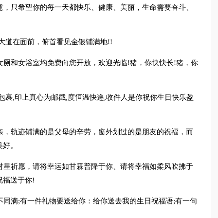
意，只希望你的每一天都快乐、健康、美丽，生命需要奋斗、
大道在面前，俯首看见金银铺满地!!
女厕和女浴室均免费向您开放，欢迎光临!猪，你快快长!猪，你
包裹,印上真心为邮戳,度恒温快递,收件人是你祝你生日快乐盈
亲，轨迹铺满的是父母的辛劳，窗外划过的是朋友的祝福，而
美好。
对星祈愿，请将幸运如甘霖普降于你、请将幸福如柔风吹拂于
福送于你!
不同滴;有一件礼物要送给你：给你送去我的生日祝福语;有一句