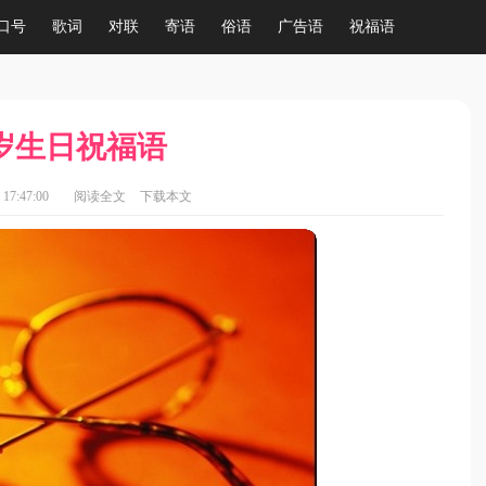
口号
歌词
对联
寄语
俗语
广告语
祝福语
岁生日祝福语
17:47:00
阅读全文
下载本文