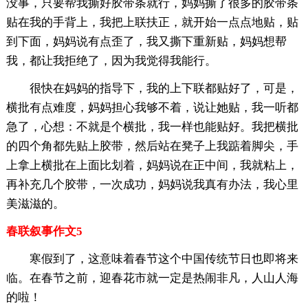
没事，只要帮我撕好胶带条就行，妈妈撕了很多的胶带条
贴在我的手背上，我把上联扶正，就开始一点点地贴，贴
到下面，妈妈说有点歪了，我又撕下重新贴，妈妈想帮
我，都让我拒绝了，因为我觉得我能行。
很快在妈妈的指导下，我的上下联都贴好了，可是，
横批有点难度，妈妈担心我够不着，说让她贴，我一听都
急了，心想：不就是个横批，我一样也能贴好。我把横批
的四个角都先贴上胶带，然后站在凳子上我踮着脚尖，手
上拿上横批在上面比划着，妈妈说在正中间，我就粘上，
再补充几个胶带，一次成功，妈妈说我真有办法，我心里
美滋滋的。
春联叙事作文5
寒假到了，这意味着春节这个中国传统节日也即将来
临。在春节之前，迎春花市就一定是热闹非凡，人山人海
的啦！