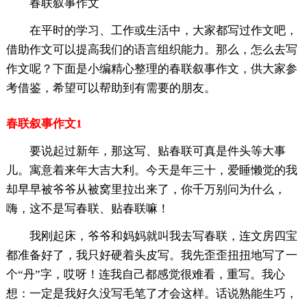
春联叙事作文
在平时的学习、工作或生活中，大家都写过作文吧，
借助作文可以提高我们的语言组织能力。那么，怎么去写
作文呢？下面是小编精心整理的春联叙事作文，供大家参
考借鉴，希望可以帮助到有需要的朋友。
春联叙事作文1
要说起过新年，那这写、贴春联可真是件头等大事
儿。寓意着来年大吉大利。今天是年三十，爱睡懒觉的我
却早早被爷爷从被窝里拉出来了，你千万别问为什么，
嗨，这不是写春联、贴春联嘛！
我刚起床，爷爷和妈妈就叫我去写春联，连文房四宝
都准备好了，我只好硬着头皮写。我先歪歪扭扭地写了一
个“丹”字，哎呀！连我自己都感觉很难看，重写。我心
想：一定是我好久没写毛笔了才会这样。话说熟能生巧，