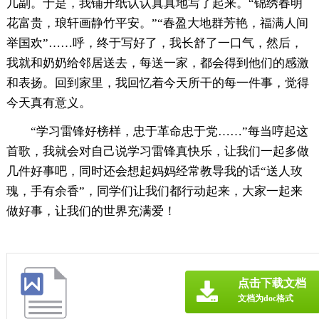
几副。于是，我铺开纸认认真真地写了起来。“锦绣春明
花富贵，琅轩画静竹平安。”“春盈大地群芳艳，福满人间
举国欢”……呼，终于写好了，我长舒了一口气，然后，
我就和奶奶给邻居送去，每送一家，都会得到他们的感激
和表扬。回到家里，我回忆着今天所干的每一件事，觉得
今天真有意义。
“学习雷锋好榜样，忠于革命忠于党……”每当哼起这
首歌，我就会对自己说学习雷锋真快乐，让我们一起多做
几件好事吧，同时还会想起妈妈经常教导我的话“送人玫
瑰，手有余香”，同学们让我们都行动起来，大家一起来
做好事，让我们的世界充满爱！
点击下载文档
文档为doc格式