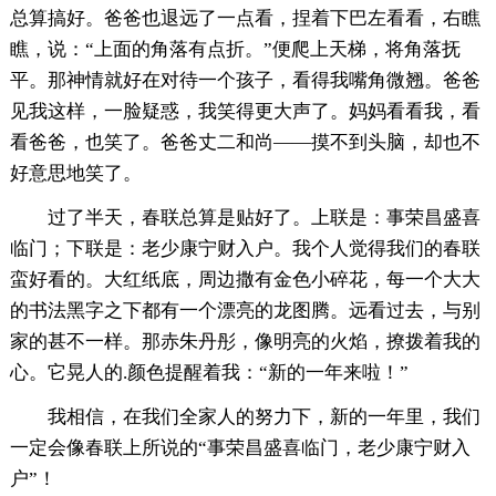
总算搞好。爸爸也退远了一点看，捏着下巴左看看，右瞧
瞧，说：“上面的角落有点折。”便爬上天梯，将角落抚
平。那神情就好在对待一个孩子，看得我嘴角微翘。爸爸
见我这样，一脸疑惑，我笑得更大声了。妈妈看看我，看
看爸爸，也笑了。爸爸丈二和尚——摸不到头脑，却也不
好意思地笑了。
过了半天，春联总算是贴好了。上联是：事荣昌盛喜
临门；下联是：老少康宁财入户。我个人觉得我们的春联
蛮好看的。大红纸底，周边撒有金色小碎花，每一个大大
的书法黑字之下都有一个漂亮的龙图腾。远看过去，与别
家的甚不一样。那赤朱丹彤，像明亮的火焰，撩拨着我的
心。它晃人的.颜色提醒着我：“新的一年来啦！”
我相信，在我们全家人的努力下，新的一年里，我们
一定会像春联上所说的“事荣昌盛喜临门，老少康宁财入
户”！