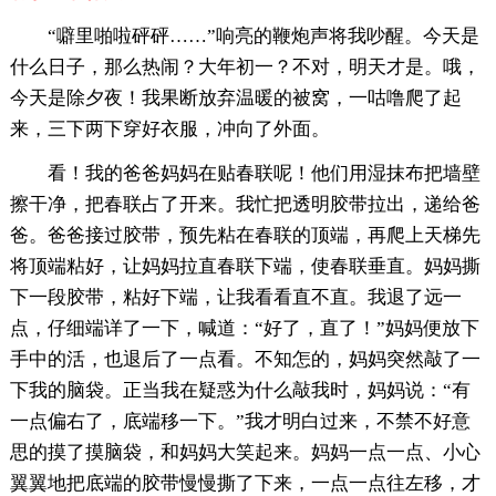
“噼里啪啦砰砰……”响亮的鞭炮声将我吵醒。今天是
什么日子，那么热闹？大年初一？不对，明天才是。哦，
今天是除夕夜！我果断放弃温暖的被窝，一咕噜爬了起
来，三下两下穿好衣服，冲向了外面。
看！我的爸爸妈妈在贴春联呢！他们用湿抹布把墙壁
擦干净，把春联占了开来。我忙把透明胶带拉出，递给爸
爸。爸爸接过胶带，预先粘在春联的顶端，再爬上天梯先
将顶端粘好，让妈妈拉直春联下端，使春联垂直。妈妈撕
下一段胶带，粘好下端，让我看看直不直。我退了远一
点，仔细端详了一下，喊道：“好了，直了！”妈妈便放下
手中的活，也退后了一点看。不知怎的，妈妈突然敲了一
下我的脑袋。正当我在疑惑为什么敲我时，妈妈说：“有
一点偏右了，底端移一下。”我才明白过来，不禁不好意
思的摸了摸脑袋，和妈妈大笑起来。妈妈一点一点、小心
翼翼地把底端的胶带慢慢撕了下来，一点一点往左移，才