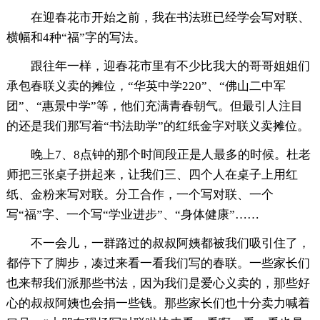
在迎春花市开始之前，我在书法班已经学会写对联、
横幅和4种“福”字的写法。
跟往年一样，迎春花市里有不少比我大的哥哥姐姐们
承包春联义卖的摊位，“华英中学220”、“佛山二中军
团”、“惠景中学”等，他们充满青春朝气。但最引人注目
的还是我们那写着“书法助学”的红纸金字对联义卖摊位。
晚上7、8点钟的那个时间段正是人最多的时候。杜老
师把三张桌子拼起来，让我们三、四个人在桌子上用红
纸、金粉来写对联。分工合作，一个写对联、一个
写“福”字、一个写“学业进步”、“身体健康”……
不一会儿，一群路过的叔叔阿姨都被我们吸引住了，
都停下了脚步，凑过来看一看我们写的春联。一些家长们
也来帮我们派那些书法，因为我们是爱心义卖的，那些好
心的叔叔阿姨也会捐一些钱。那些家长们也十分卖力喊着