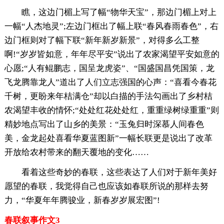
瞧，这边门楣上写了幅“物华天宝”，那边门楣上对上
一幅“人杰地灵”;左边门框出了幅上联“春风春雨春色”，右
边门框则对了幅下联“新年新岁新景”，对得多么工整
啊!“岁岁皆如意，年年尽平安”说出了农家渴望平安如意的
心愿;“人有鲲鹏志，国呈龙虎姿”、“国盛国昌凭国策，龙
飞龙腾靠龙人”道出了人们立志强国的心声：“喜看今春花
千树，更盼来年桔满仓”却以白描的手法勾画出了乡村桔
农渴望丰收的情怀;“处处红花处处红，重重绿树绿重重”则
精妙地点写出了山乡的美景：“玉兔归时深慕人间春色
美，金龙起处喜看华夏蓝图新”一幅长联更是说出了改革
开放给农村带来的翻天覆地的变化……
看着这些奇妙的春联，这些表达了人们对于新年美好
愿望的春联，我觉得自己也应该如春联所说的那样去努
力，“华夏年年腾骏业，新春岁岁展宏图”!
春联叙事作文3