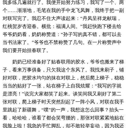
我多练几遍就行了。我便开始努力练习，我写了一个、两
个……渐渐地，毛笔在我的手中龙飞凤舞，我终于把一副
对联写完了。我忍不住大声读起来：“丹凤呈祥龙献瑞，
红桃贺岁杏迎春。横批：福满人间。”我赶快跑下楼去给
爷爷奶奶看，奶奶称赞道：“孙子写的真不错，都可以去
当书法家了。”爷爷也不禁称赞了几句。在一片称赞声中
我们要开始挂春联了。
奶奶已经准备好了贴春联用的胶水，爷爷也搬来了梯
子，看来万事俱备，只欠我这个东风了。我找来刷子，铺
好对联，把胶水均匀的抹在对联上，然后爬上梯子，稳稳
当当的贴好了一张，站在梯子上自我炫耀：“我写的字就
是漂亮！”说完大家都笑了起来。谈笑间我又刷好了第二
张对联，爬上梯子时天突然刮起了一阵小风，对联在我手
里跳起了新疆舞，“噗”的一声，我想这怎么回事？抬头一
看，哈哈哈，谁看了都会笑弯腰的，那张对联紧紧地贴在
我脸上啦！我急的手忙脚乱，却不敢轻举妄动，因为我还