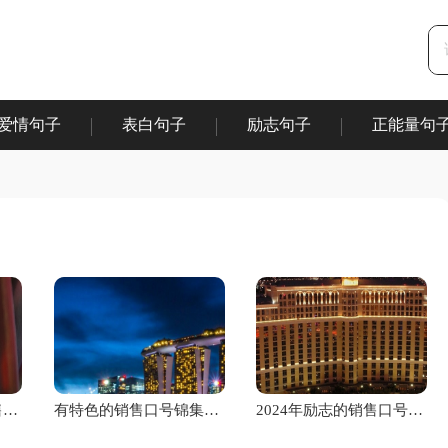
爱情句子
表白句子
励志句子
正能量句
|
|
|
2025年有凝聚力的销售口号40条
有特色的销售口号锦集55条
2024年励志的销售口号集合38句