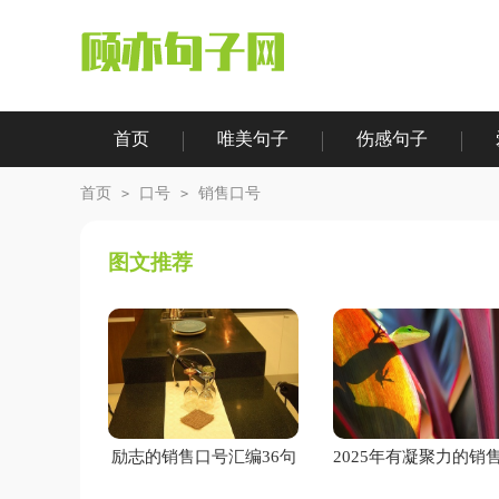
首页
唯美句子
伤感句子
|
|
|
|
首页
口号
销售口号
>
>
图文推荐
励志的销售口号汇编36句