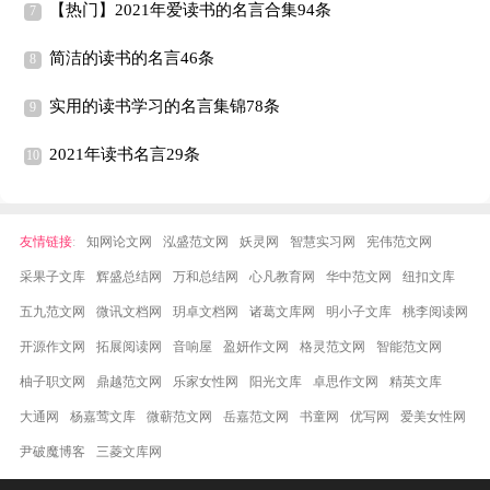
【热门】2021年爱读书的名言合集94条
简洁的读书的名言46条
实用的读书学习的名言集锦78条
2021年读书名言29条
友情链接
:
知网论文网
泓盛范文网
妖灵网
智慧实习网
宪伟范文网
采果子文库
辉盛总结网
万和总结网
心凡教育网
华中范文网
纽扣文库
五九范文网
微讯文档网
玥卓文档网
诸葛文库网
明小子文库
桃李阅读网
开源作文网
拓展阅读网
音响屋
盈妍作文网
格灵范文网
智能范文网
柚子职文网
鼎越范文网
乐家女性网
阳光文库
卓思作文网
精英文库
大通网
杨嘉莺文库
微蕲范文网
岳嘉范文网
书童网
优写网
爱美女性网
尹破魔博客
三菱文库网