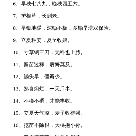
6、早秧七八九，晚秧四五六。
7、护根草，长到老。
8、早锄地暖，深锄不板，多锄旱涝双保险。
9、立夏种姜，夏至收娘。
10、寸草铡三刀，无料也上膘。
11、留苗过稀，后悔莫及。
12、锄头早，僵瓣少。
13、熟食焖烂，一天斤半。
14、不稀不稠，才能丰收。
15、立夏天气凉，麦子收得强。
16、挖苗不除根，大棵抱小孙。