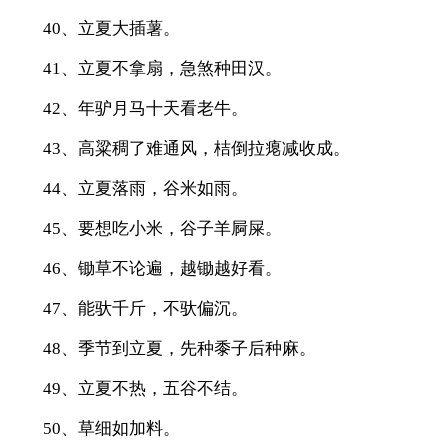
40、立夏大插薯。
41、立夏不拿扇，急煞种田汉。
42、年驴月马十天看老牛。
43、高粱稠了难通风，桔倒拉瘪减收成。
44、立夏落雨，谷米如雨。
45、要想吃小米，谷子羊屙屎。
46、锄草不论遍，越锄越好看。
47、能驮千斤，不驮偏沉。
48、季节到立夏，先种黍子后种麻。
49、立夏不热，五谷不结。
50、草细如加料。