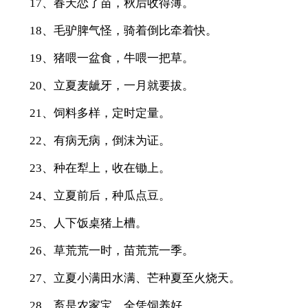
17、春天恋了苗，秋后收得薄。
18、毛驴脾气怪，骑着倒比牵着快。
19、猪喂一盆食，牛喂一把草。
20、立夏麦龇牙，一月就要拔。
21、饲料多样，定时定量。
22、有病无病，倒沫为证。
23、种在犁上，收在锄上。
24、立夏前后，种瓜点豆。
25、人下饭桌猪上槽。
26、草荒荒一时，苗荒荒一季。
27、立夏小满田水满、芒种夏至火烧天。
28、畜是农家宝，全凭饲养好。