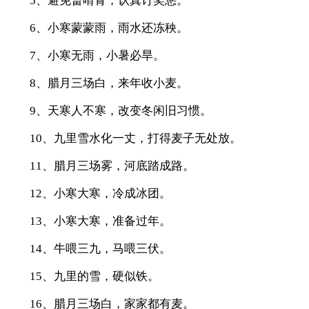
5、避免畜啃青，认真订奖惩。
6、小寒蒙蒙雨，雨水还冻秧。
7、小寒无雨，小暑必旱。
8、腊月三场白，来年收小麦。
9、天寒人不寒，改变冬闲旧习惯。
10、九里雪水化一丈，打得麦子无处放。
11、腊月三场雾，河底踏成路。
12、小寒大寒，冷成冰团。
13、小寒大寒，准备过年。
14、牛喂三九，马喂三伏。
15、九里的雪，硬似铁。
16、腊月三场白，家家都有麦。