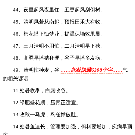
44、夜里起风夜里住，五更起风刮倒树。
45、清明风若从南起，预报田禾大有收。
46、棉花播下锄梦花，提温保墒效果显。
47、三月清明不用忙，二月清明早下秧。
48、高粱早播秸秆硬，谷子早播多发病。
49、清明忙种麦，谷
……此处隐藏6398个字……
气
的相关谚语
11.处暑收黍，白露收谷。
12.绿肥盛花期，压青正适宜。
13.收秋一马虎，鸟雀撑破肚。
14.处暑鱼速长，管理要加强，饵料要增加，疾病早预