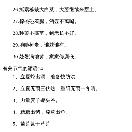
26.抓紧移栽大白菜，大葱继续来壅土。
27.棉桃碰着腿，酒壶不离嘴。
28.种菜不拣苗，到老长不好。
29.地随树走，谁栽谁有。
30.处暑满地黄，家家修廪仓。
有关节气的谚语14
1、立夏蛇出洞，准备快防洪。
2、立夏无雨三伏热，重阳无雨一冬晴。
3、力量麦子锄头谷。
4、糟糠出猪，粪草出鱼。
5、苗荒甚于草荒。