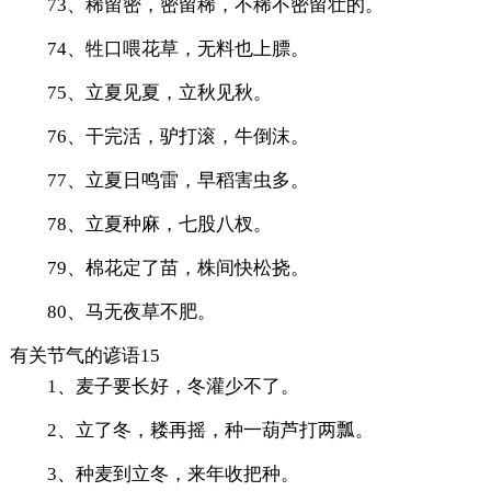
73、稀留密，密留稀，不稀不密留壮的。
74、牲口喂花草，无料也上膘。
75、立夏见夏，立秋见秋。
76、干完活，驴打滚，牛倒沫。
77、立夏日鸣雷，早稻害虫多。
78、立夏种麻，七股八杈。
79、棉花定了苗，株间快松挠。
80、马无夜草不肥。
有关节气的谚语15
1、麦子要长好，冬灌少不了。
2、立了冬，耧再摇，种一葫芦打两瓢。
3、种麦到立冬，来年收把种。