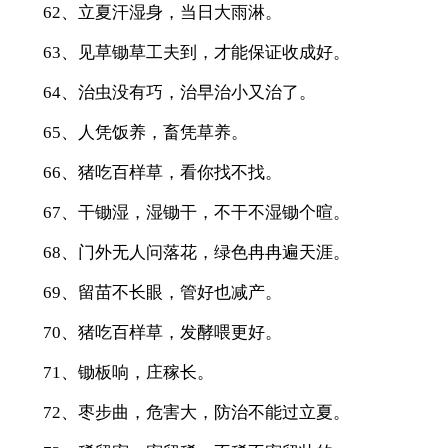
62、立夏汗湿身，当日大雨淋。
63、见草锄草工夫到，才能保证收成好。
64、治虫没有巧，治早治小又治了。
65、人凭饭养，畜凭草养。
66、猪吃百样草，看你找不找。
67、干锄湿，湿锄干，不干不湿锄个暄。
68、门外无人问落花，绿色冉冉遍天涯。
69、留苗不长眼，管好也减产。
70、猪吃百样草，发酵喂更好。
71、锄板响，庄稼长。
72、枣步曲，危害大，防治不能过立夏。