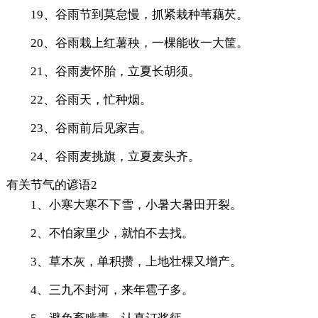
19、谷雨节到莫怠慢，抓紧栽种苇藕芡。
20、谷雨栽上红薯秧，一棵能收一大筐。
21、谷雨麦怀胎，立夏长胡须。
22、谷雨天，忙种烟。
23、谷雨前后见家吉。
24、谷雨麦挑旗，立夏麦头齐。
有关节气的谚语2
1、小寒大寒不下雪，小暑大暑田开裂。
2、不怕家里少，就怕不去找。
3、草木灰，单积攒，上地壮棵又增产。
4、三九不封河，来年雹子多。