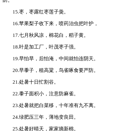
防。
15.枣，枣露红枣莲子羮。
16.苹果梨子收下来，喷药治虫把叶护，
17.七月秋风凉，棉花白，稻子黄。
18.叶是加工厂，叶茂枣子强。
19.早怕旱，后怕淹，中间就怕连阴天。
20.早黍子，稙高粱，鸟雀啄食要严防。
21.处暑十日忙割谷。
22.黍子面积小，注意防麻雀。
23.处暑就把白菜移，十年准有九不离。
24.绿肥压三年，薄地变良田。
25.处暑好晴天，家家摘新棉。