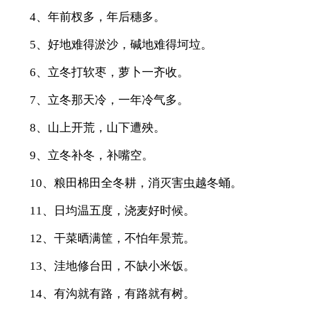
4、年前杈多，年后穗多。
5、好地难得淤沙，碱地难得坷垃。
6、立冬打软枣，萝卜一齐收。
7、立冬那天冷，一年冷气多。
8、山上开荒，山下遭殃。
9、立冬补冬，补嘴空。
10、粮田棉田全冬耕，消灭害虫越冬蛹。
11、日均温五度，浇麦好时候。
12、干菜晒满筐，不怕年景荒。
13、洼地修台田，不缺小米饭。
14、有沟就有路，有路就有树。