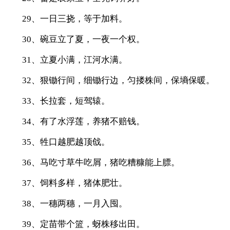
29、一日三挠，等于加料。
30、碗豆立了夏，一夜一个权。
31、立夏小满，江河水满。
32、狠锄行间，细锄行边，匀搂株间，保墒保暖。
33、长拉套，短驾辕。
34、有了水浮莲，养猪不赔钱。
35、牲口越肥越顶戗。
36、马吃寸草牛吃屑，猪吃糟糠能上膘。
37、饲料多样，猪体肥壮。
38、一穗两穗，一月入囤。
39、定苗带个篮，蚜株移出田。