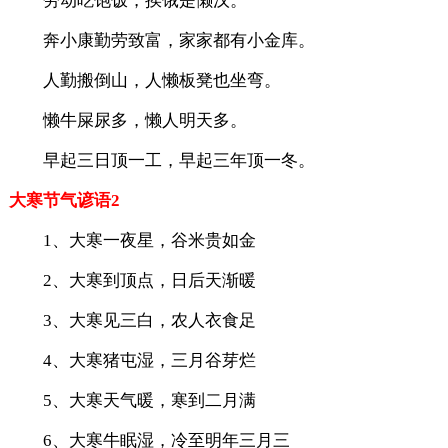
劳动吃饱饭，挨饿是懒汉。
奔小康勤劳致富，家家都有小金库。
人勤搬倒山，人懒板凳也坐弯。
懒牛屎尿多，懒人明天多。
早起三日顶一工，早起三年顶一冬。
大寒节气谚语2
1、大寒一夜星，谷米贵如金
2、大寒到顶点，日后天渐暖
3、大寒见三白，农人衣食足
4、大寒猪屯湿，三月谷芽烂
5、大寒天气暖，寒到二月满
6、大寒牛眠湿，冷至明年三月三